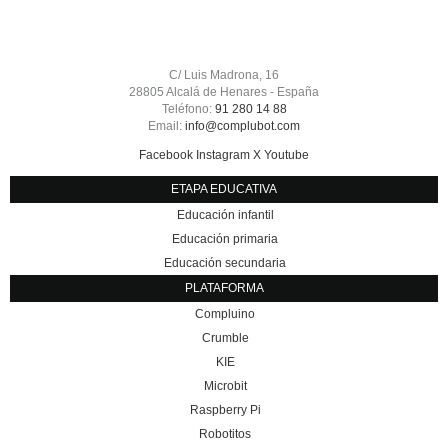
C/ Luis Madrona, 16
28805 Alcalá de Henares - España
Teléfono:
91 280 14 88
Email:
info@complubot.com
Facebook
Instagram
X
Youtube
ETAPA EDUCATIVA
Educación infantil
Educación primaria
Educación secundaria
PLATAFORMA
Compluino
Crumble
KIE
Microbit
Raspberry Pi
Robotitos