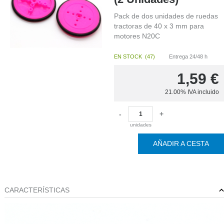
Pack de dos unidades de ruedas
tractoras de 40 x 3 mm para
motores N20C
EN STOCK
(
47
)
Entrega 24/48 h
1,59
€
21.00%
IVA incluido
-
+
unidades
AÑADIR A CESTA
CARACTERÍSTICAS