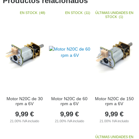
Productos relacionados
EN STOCK
(
48
)
EN STOCK
(
11
)
ÚLTIMAS UNIDADES EN
STOCK
(
1
)
Motor N20C de 30
Motor N20C de 60
Motor N20C de 150
rpm a 6V
rpm a 6V
rpm a 6V
9,99
€
9,99
€
9,99
€
21.00%
IVA incluido
21.00%
IVA incluido
21.00%
IVA incluido
ÚLTIMAS UNIDADES EN