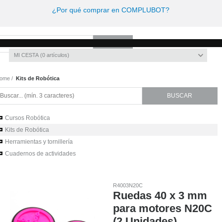
¿Por qué comprar en COMPLUBOT?
Invitado
Registro
/
Iniciar sesión
MI CESTA
0
artículos
ome
Kits de Robótica
Cursos Robótica
Kits de Robótica
Herramientas y tornillería
Cuadernos de actividades
R4003N20C
Ruedas 40 x 3 mm
para motores N20C
(2 Unidades)