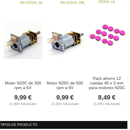
STOCK
(
1
)
EN STOCK
(
5
)
EN STOCK
(
39
)
Pack ahorro 12
Motor N20C de 300
Motor N20C de 500
ruedas 40 x 3 mm
rpm a 6V
rpm a 6V
para motores N20C
9,99
€
9,99
€
8,49
€
21.00%
IVA incluido
21.00%
IVA incluido
21.00%
IVA incluido
TIPOS DE PRODUCTO