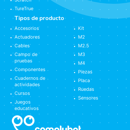
TureTrue
Tipos de producto
Accesorios
Kit
Actuadores
M2
Cables
M2.5
Campo de
M3
pruebas
M4
Componentes
Piezas
Cuadernos de
Placa
actividades
Ruedas
Cursos
Sensores
Juegos
educativos