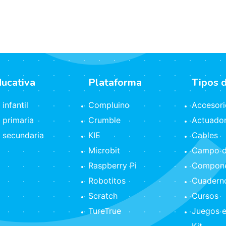
ducativa
Plataforma
Tipos 
infantil
Compluino
Accesori
 primaria
Crumble
Actuado
 secundaria
KIE
Cables
Microbit
Campo d
Raspberry Pi
Compone
Robotitos
Cuaderno
Scratch
Cursos
TureTrue
Juegos e