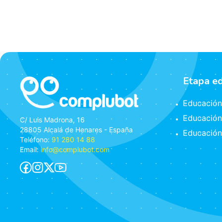
Etapa e
Educación 
Educación
C/ Luis Madrona, 16
28805 Alcalá de Henares - España
Educación
Teléfono:
91 280 14 88
Email:
info@complubot.com