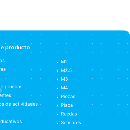
de producto
os
M2
res
M2.5
M3
e pruebas
M4
ntes
Piezas
s de actividades
Placa
Ruedas
ducativos
Sensores