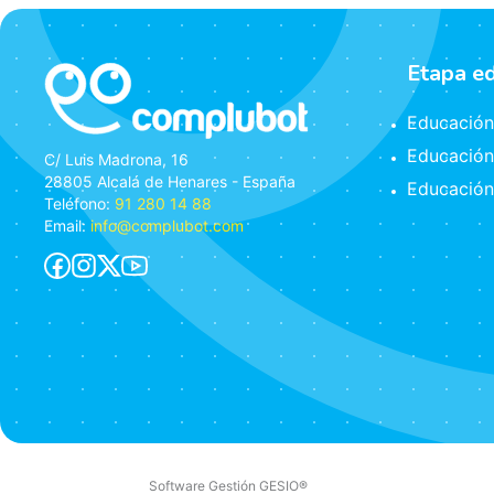
Etapa e
Educación 
Educación
C/ Luis Madrona, 16
28805 Alcalá de Henares - España
Educación
Teléfono:
91 280 14 88
Email:
info@complubot.com
Software Gestión
GESIO®