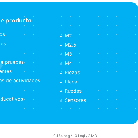
de producto
os
M2
res
M2.5
M3
e pruebas
M4
ntes
Piezas
s de actividades
Placa
Ruedas
ducativos
Sensores
0.154 seg /
101 sql
/ 2 MB