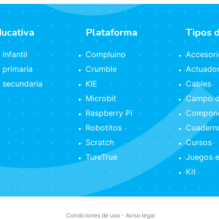
ducativa
Plataforma
Tipos 
infantil
Compluino
Accesori
 primaria
Crumble
Actuado
 secundaria
KIE
Cables
Microbit
Campo d
Raspberry Pi
Compone
Robotitos
Cuaderno
Scratch
Cursos
TureTrue
Juegos e
Kit
Condiciones de uso
-
Aviso legal