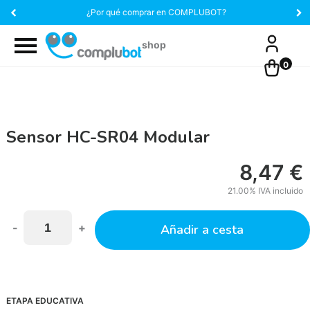
¿Por qué comprar en COMPLUBOT?
0
Sensor HC-SR04 Modular
8,47
€
21.00%
IVA incluido
-
+
Añadir a cesta
ETAPA EDUCATIVA