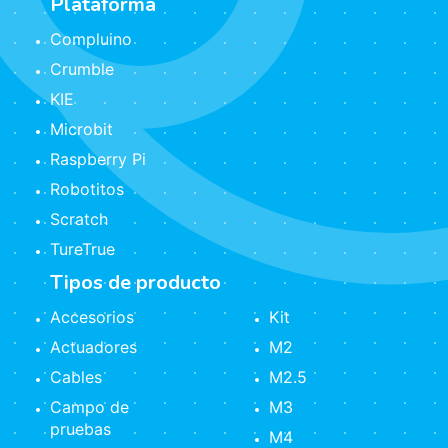
Plataforma
Compluino
Crumble
KIE
Microbit
Raspberry Pi
Robotitos
Scratch
TureTrue
Tipos de producto
Accesorios
Kit
Actuadores
M2
Cables
M2.5
Campo de
M3
pruebas
M4