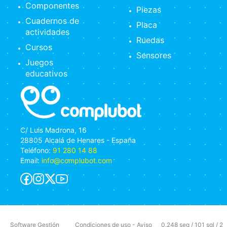
Componentes
Piezas
Cuadernos de
Placa
actividades
Ruedas
Cursos
Sensores
Juegos
educativos
C/ Luis Madrona, 16
28805 Alcalá de Henares - España
Teléfono:
91 280 14 88
Email:
info@complubot.com
Software Gestión
Condiciones de uso
-
Aviso
0.248 seg /
101 sql
/ 2