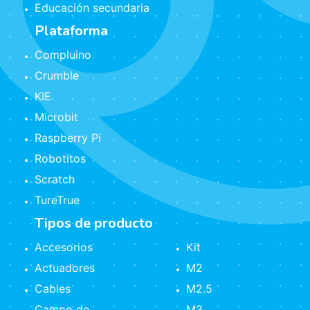
Educación secundaria
Plataforma
Compluino
Crumble
KIE
Microbit
Raspberry Pi
Robotitos
Scratch
TureTrue
Tipos de producto
Accesorios
Kit
Actuadores
M2
Cables
M2.5
Campo de
M3