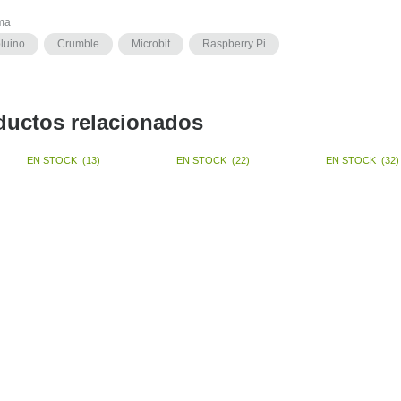
rma
luino
Crumble
Microbit
Raspberry Pi
ductos relacionados
EN STOCK
(
13
)
EN STOCK
(
22
)
EN STOCK
(
32
)