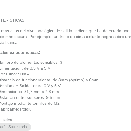
TERÍSTICAS
 más altos del nivel analógico de salida, indican que ha detectado una
cie más oscura. Por ejemplo, un trozo de cinta aislante negra sobre un
cie blanca.
ales características:
Número de elementos sensibles: 3
limentación: de 3,3 V a 5 V
Consumo: 50mA
Distancia de funcionamiento: de 3mm (óptimo) a 6mm
ensión de Salida: entre 0 V y 5 V
Dimensiones: 31,7 mm x 7,6 mm
istancia entre sensores: 9,5 mm
ontaje mediante tornillos de M2
abricante: Pololu
ducativa
ción Secundaria