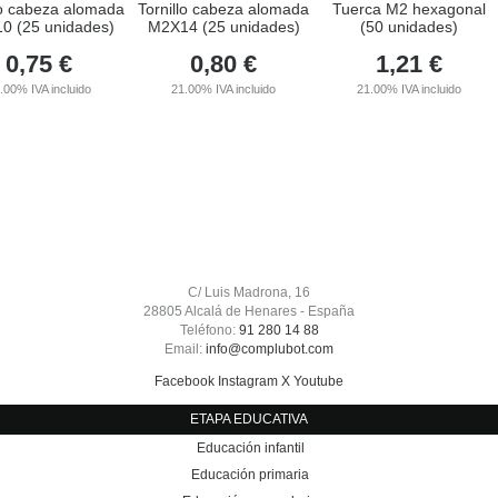
lo cabeza alomada
Tornillo cabeza alomada
Tuerca M2 hexagonal
0 (25 unidades)
M2X14 (25 unidades)
(50 unidades)
0,75
€
0,80
€
1,21
€
1.00%
IVA incluido
21.00%
IVA incluido
21.00%
IVA incluido
C/ Luis Madrona, 16
28805 Alcalá de Henares - España
Teléfono:
91 280 14 88
Email:
info@complubot.com
Facebook
Instagram
X
Youtube
ETAPA EDUCATIVA
Educación infantil
Educación primaria