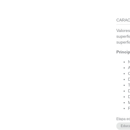
CARAC
Valores
superfi
superfi
Princip
A
T
D
M
F
Etapa e
Educa