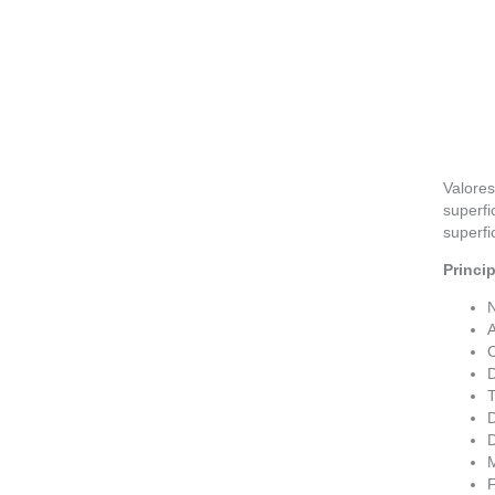
Valores
superfi
superfi
Princip
A
T
D
M
F