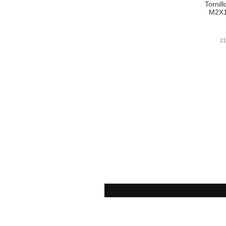
Tornil
M2X1
2