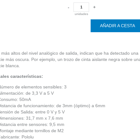
-
+
unidades
AÑADIR A CESTA
 más altos del nivel analógico de salida, indican que ha detectado una
cie más oscura. Por ejemplo, un trozo de cinta aislante negra sobre un
cie blanca.
ales características:
Número de elementos sensibles: 3
limentación: de 3,3 V a 5 V
Consumo: 50mA
Distancia de funcionamiento: de 3mm (óptimo) a 6mm
ensión de Salida: entre 0 V y 5 V
Dimensiones: 31,7 mm x 7,6 mm
istancia entre sensores: 9,5 mm
ontaje mediante tornillos de M2
abricante: Pololu