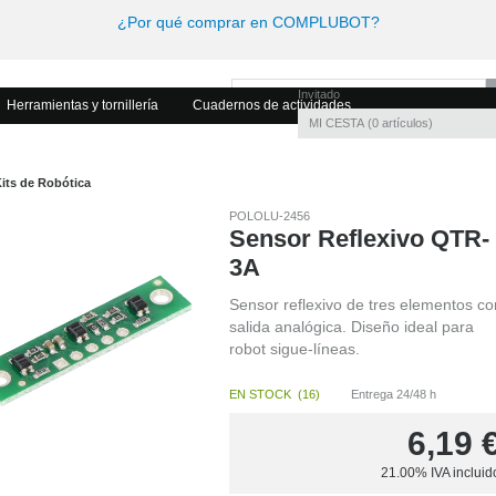
¿Por qué comprar en COMPLUBOT?
Invitado
Herramientas y tornillería
Cuadernos de actividades
MI CESTA
0
artículos
its de Robótica
POLOLU-2456
Sensor Reflexivo QTR-
3A
Sensor reflexivo de tres elementos co
salida analógica. Diseño ideal para
robot sigue-líneas.
EN STOCK
(
16
)
Entrega 24/48 h
6,19
21.00%
IVA incluid