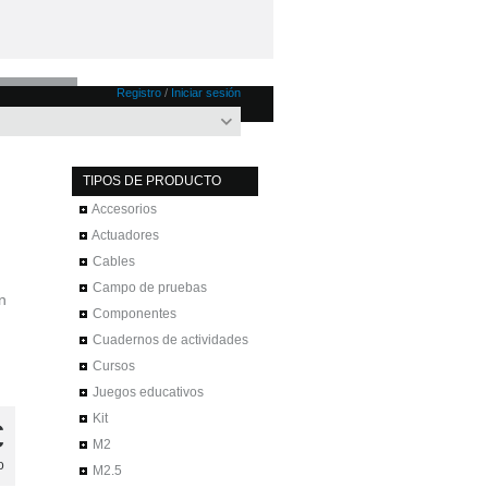
Registro
/
Iniciar sesión
TIPOS DE PRODUCTO
Accesorios
Actuadores
Cables
Campo de pruebas
n
Componentes
Cuadernos de actividades
Cursos
Juegos educativos
Kit
€
M2
o
M2.5