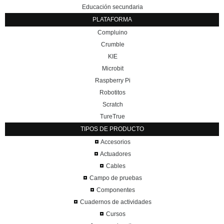
Educación secundaria
PLATAFORMA
Compluino
Crumble
KIE
Microbit
Raspberry Pi
Robotitos
Scratch
TureTrue
TIPOS DE PRODUCTO
Accesorios
Actuadores
Cables
Campo de pruebas
Componentes
Cuadernos de actividades
Cursos