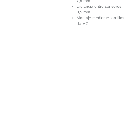
7,6 mm
Distancia entre sensores:
9,5 mm
Montaje mediante tornillos
de M2
EN
STOCK
(
32
)