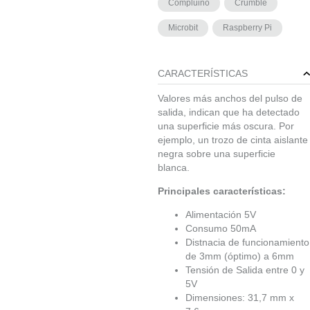
Compluino
Crumble
Microbit
Raspberry Pi
EN
STOCK
(
22
)
CARACTERÍSTICAS
Valores más anchos del pulso de
salida, indican que ha detectado
una superficie más oscura. Por
ejemplo, un trozo de cinta aislante
negra sobre una superficie
blanca.
Principales características:
Alimentación 5V
Consumo 50mA
Distnacia de funcionamiento
de 3mm (óptimo) a 6mm
Tensión de Salida entre 0 y
5V
Dimensiones: 31,7 mm x