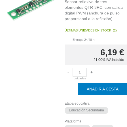
Sensor reflexivo de tres
EN
elementos QTR-3RC, con salida
STOCK
(
13
)
digital PWM (anchura de pulso
proporcional a la reflexión)
ÚLTIMAS UNIDADES EN STOCK
(
2
)
Entrega 24/48 h
6,19
€
21.00%
IVA incluido
-
+
unidades
AÑADIR A CESTA
Etapa educativa
Educación Secundaria
Plataforma