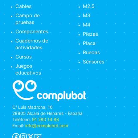
Cables
M2.5
Campo de
M3
pruebas
M4
Componentes
Piezas
Cuadernos de
Placa
actividades
Ruedas
Cursos
Sensores
Juegos
educativos
C/ Luis Madrona, 16
28805 Alcalá de Henares - España
Teléfono:
91 280 14 88
Email:
info@complubot.com