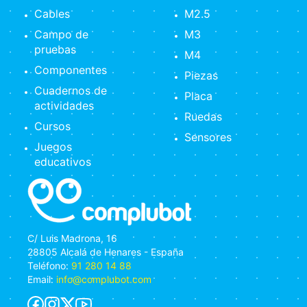
Cables
M2.5
Campo de
M3
pruebas
M4
Componentes
Piezas
Cuadernos de
Placa
actividades
Ruedas
Cursos
Sensores
Juegos
educativos
C/ Luis Madrona, 16
28805 Alcalá de Henares - España
Teléfono:
91 280 14 88
Email:
info@complubot.com