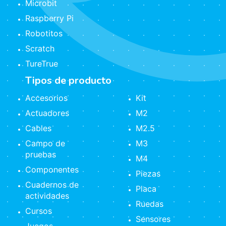
Microbit
Raspberry Pi
Robotitos
Scratch
TureTrue
Tipos de producto
Accesorios
Kit
Actuadores
M2
Cables
M2.5
Campo de
M3
pruebas
M4
Componentes
Piezas
Cuadernos de
Placa
actividades
Ruedas
Cursos
Sensores