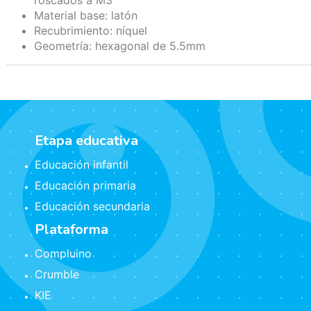
roscados a M3
Material base: latón
Recubrimiento: níquel
Geometría: hexagonal de 5.5mm
Etapa educativa
Educación infantil
Educación primaria
Educación secundaria
Plataforma
Compluino
Crumble
KIE