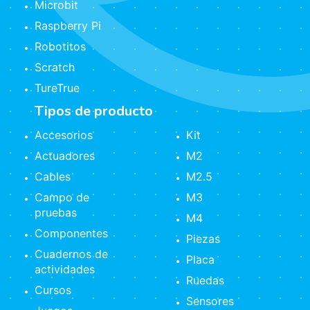
Microbit
Raspberry Pi
Robotitos
Scratch
TureTrue
Tipos de producto
Accesorios
Kit
Actuadores
M2
Cables
M2.5
Campo de
M3
pruebas
M4
Componentes
Piezas
Cuadernos de
Placa
actividades
Ruedas
Cursos
Sensores