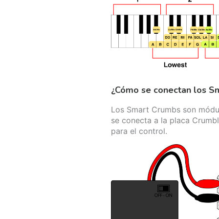
¿Cómo se conectan los S
Los Smart Crumbs son módulo
se conecta a la placa Crumbl
para el control.