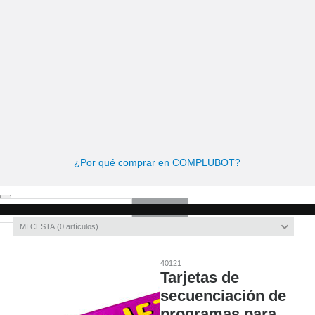
ome
Kits de Robótica
Cursos Robótica
Kits de Robótica
Herramientas y tornillería
Cuadernos de actividades
¿Por qué comprar en COMPLUBOT?
Invitado
Registro
/
Iniciar sesión
MI CESTA
0
artículos
40121
Tarjetas de
secuenciación de
programas para