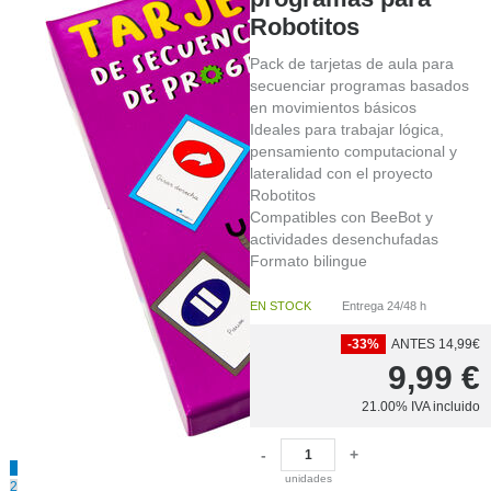
Robotitos
EN
STOCK
Pack de tarjetas de aula para
secuenciar programas basados
en movimientos básicos
Ideales para trabajar lógica,
pensamiento computacional y
lateralidad con el proyecto
Robotitos
Compatibles con BeeBot y
actividades desenchufadas
Formato bilingue
oferta
EN STOCK
Entrega 24/48 h
-33%
ANTES 14,99€
9,99
€
21.00%
IVA incluido
-
+
1
unidades
2