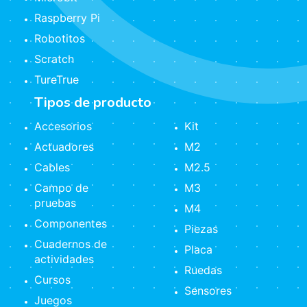
Raspberry Pi
Robotitos
Scratch
TureTrue
Tipos de producto
Accesorios
Kit
Actuadores
M2
Cables
M2.5
Campo de
M3
pruebas
M4
Componentes
Piezas
Cuadernos de
Placa
actividades
Ruedas
Cursos
Sensores
Juegos