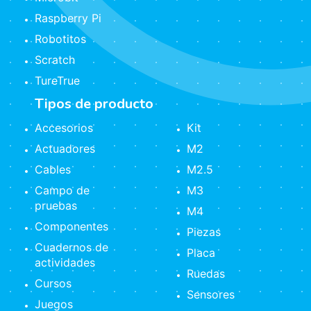
Raspberry Pi
Robotitos
Scratch
TureTrue
Tipos de producto
Accesorios
Kit
Actuadores
M2
Cables
M2.5
Campo de
M3
pruebas
M4
Componentes
Piezas
Cuadernos de
Placa
actividades
Ruedas
Cursos
Sensores
Juegos