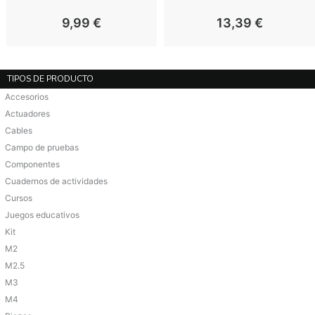
9,99
€
13,39
€
TIPOS DE PRODUCTO
Accesorios
Actuadores
Cables
Campo de pruebas
Componentes
Cuadernos de actividades
Cursos
Juegos educativos
Kit
M2
M2.5
M3
M4