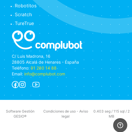
Robotitos
Scratch
TureTrue
C/ Luis Madrona, 16
28805 Alcalá de Henares - España
Teléfono:
91 280 14 88
Email:
info@complubot.com
Software Gestión
Condiciones de uso
-
Aviso
0.403 seg /
115 sql
/ 2
GESIO®
legal
MB