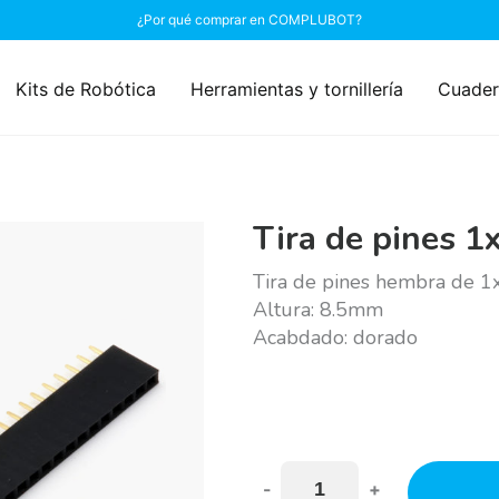
¿Por qué comprar en COMPLUBOT?
Kits de Robótica
Herramientas y tornillería
Cuader
Tira de pines 
Tira de pines hembra de 
Altura: 8.5mm
Acabdado: dorado
-
+