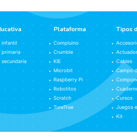
ducativa
Plataforma
Tipos 
infantil
Compluino
Accesori
 primaria
Crumble
Actuado
 secundaria
KIE
Cables
Microbit
Campo d
Raspberry Pi
Compone
Robotitos
Cuaderno
Scratch
Cursos
TureTrue
Juegos e
Kit