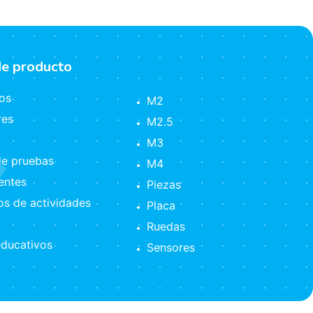
de producto
os
M2
res
M2.5
M3
e pruebas
M4
ntes
Piezas
s de actividades
Placa
Ruedas
ducativos
Sensores