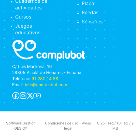
Cuadernos de
Placa
actividades
Ruedas
Cursos
Sensores
Juegos
educativos
C/ Luis Madrona, 16
28805 Alcalá de Henares - España
Teléfono:
91 280 14 88
Email:
info@complubot.com
Software Gestión
Condiciones de uso
-
Aviso
0.251 seg /
101 sql
/ 2
GESIO®
legal
MB