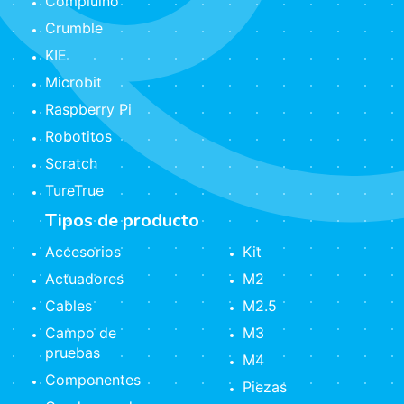
Compluino
Crumble
KIE
Microbit
Raspberry Pi
Robotitos
Scratch
TureTrue
Tipos de producto
Accesorios
Kit
Actuadores
M2
Cables
M2.5
Campo de
M3
pruebas
M4
Componentes
Piezas