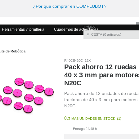
¿Por qué comprar en COMPLUBOT?
Invitado
Herramientas y tornillería
Cuadernos de actividades
MI CESTA
0
artículos
its de Robótica
R4003N20C_12X
Pack ahorro 12 ruedas
40 x 3 mm para motore
N20C
Pack ahorro de 12 unidades de rueda
tractoras de 40 x 3 mm para motores
N20C
ÚLTIMAS UNIDADES EN STOCK
(
1
)
Entrega 24/48 h