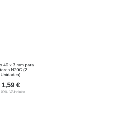
s 40 x 3 mm para
tores N20C (2
Unidades)
1,59
€
1.00%
IVA incluido