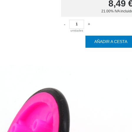
8,49
21.00%
IVA incluid
-
+
unidades
AÑADIR A CESTA