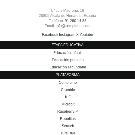
C/ Luis Madrona, 16
28805 Alcalá de Henares - España
Teléfono:
91 280 14 88
Email:
info@complubot.com
Facebook
Instagram
X
Youtube
ETAPA EDUCATIVA
Educación infantil
Educación primaria
Educación secundaria
PLATAFORMA
Compluino
Crumble
KIE
Microbit
Raspberry Pi
Robotitos
Scratch
TureTrue