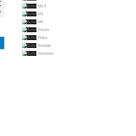
€
M2.5
o
M3
M4
Piezas
Placa
Ruedas
Sensores