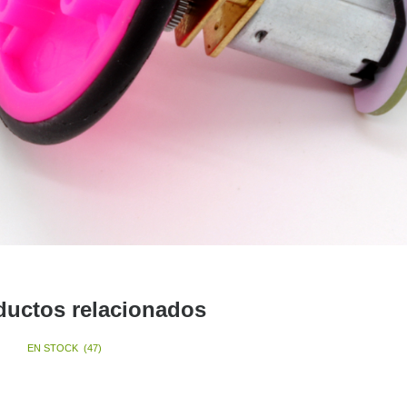
ductos relacionados
EN STOCK
(
47
)