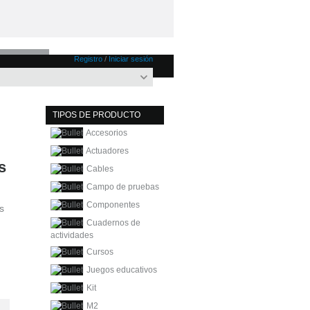
Registro
/
Iniciar sesión
TIPOS DE PRODUCTO
Accesorios
Actuadores
s
Cables
Campo de pruebas
Componentes
s
Cuadernos de
actividades
Cursos
Juegos educativos
Kit
M2