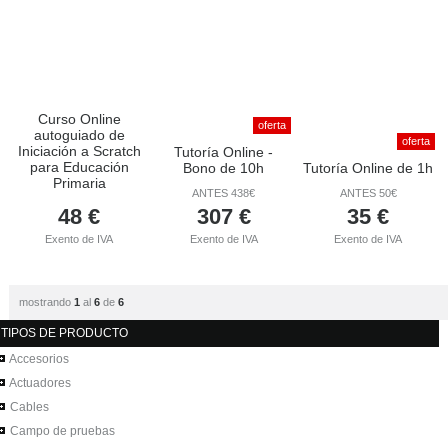
Curso Online
oferta
autoguiado de
oferta
Iniciación a Scratch
Tutoría Online -
para Educación
Bono de 10h
Tutoría Online de 1h
Primaria
ANTES 438€
ANTES 50€
48
€
307
€
35
€
Exento de IVA
Exento de IVA
Exento de IVA
mostrando
1
al
6
de
6
TIPOS DE PRODUCTO
Accesorios
Actuadores
Cables
Campo de pruebas