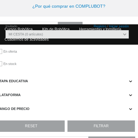
¿Por qué comprar en COMPLUBOT?
Invitado
Registro
/
Iniciar sesión
Cursos Robótica
Kits de Robótica
Herramientas y tornillería
MI CESTA
0
artículos
Cuadernos de actividades
En oferta
En stock
TAPA EDUCATIVA
LATAFORMA
ANGO DE PRECIO