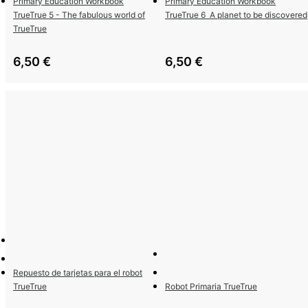
Primary Education Workbook
Primary Education Workbook
TrueTrue 5 - The fabulous world of
TrueTrue 6  A planet to be discovered
TrueTrue
6,50
€
6,50
€
Repuesto de tarjetas para el robot
TrueTrue
Robot Primaria TrueTrue