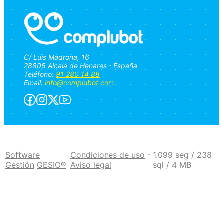
C/ Luis Madrona, 16
28805 Alcalá de Henares - España
Teléfono:
91 280 14 88
Email:
info@complubot.com
Software
Condiciones de uso
-
1.099 seg /
238
Gestión
GESIO®
Aviso legal
sql
/ 4 MB