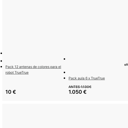
of
Pack 12 antenas de colores para el
robot TrueTrue
Pack aula 6 x TrueTrue
ANTES 1.130€
10
€
1.050
€