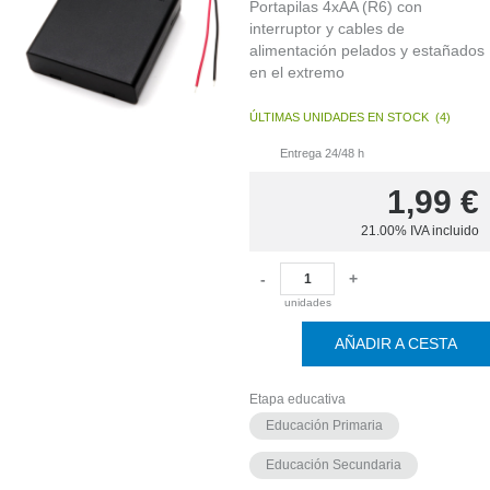
Portapilas 4xAA (R6) con
interruptor y cables de
alimentación pelados y estañados
en el extremo
ÚLTIMAS UNIDADES EN STOCK
(
4
)
Entrega 24/48 h
1,99
€
21.00%
IVA incluido
-
+
unidades
AÑADIR A CESTA
Etapa educativa
Educación Primaria
Educación Secundaria