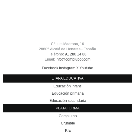
C/ Luis Madrona, 16
28805 Alcalá de Henares - España
Teléfono:
91 280 14 88
Email:
info@complubot.com
Facebook
Instagram
X
Youtube
ETAPA EDUCATIVA
Educación infantil
Educación primaria
Educación secundaria
PLATAFORMA
Compluino
Crumble
KIE