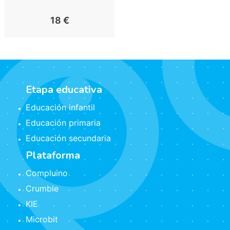
18
€
Etapa educativa
Educación infantil
Educación primaria
Educación secundaria
Plataforma
Compluino
Crumble
KIE
Microbit