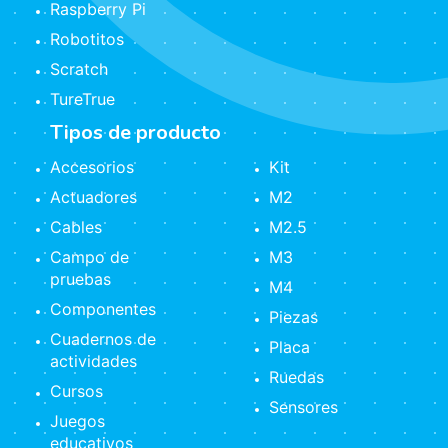
Raspberry Pi
Robotitos
Scratch
TureTrue
Tipos de producto
Accesorios
Kit
Actuadores
M2
Cables
M2.5
Campo de
M3
pruebas
M4
Componentes
Piezas
Cuadernos de
Placa
actividades
Ruedas
Cursos
Sensores
Juegos
educativos