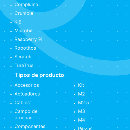
Compluino
Crumble
KIE
Microbit
Raspberry Pi
Robotitos
Scratch
TureTrue
Tipos de producto
Accesorios
Kit
Actuadores
M2
Cables
M2.5
Campo de
M3
pruebas
M4
Componentes
Piezas