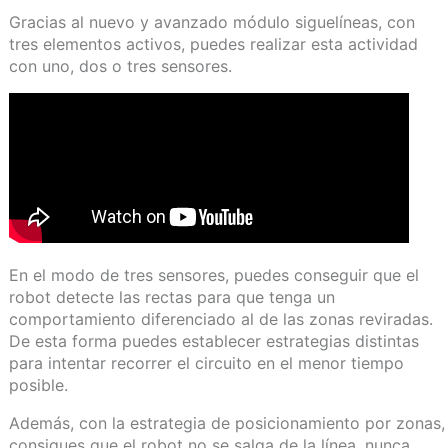
Gracias al nuevo y avanzado módulo siguelíneas, con
tres elementos activos, puedes realizar esta actividad
con uno, dos o tres sensores.
En el modo de tres sensores, puedes conseguir que el
robot detecte las rectas para que tenga un
comportamiento diferenciado al de las zonas reviradas.
De esta forma puedes establecer estrategias distintas
para intentar recorrer el circuito en el menor tiempo
posible.
Además, con la estrategia de posicionamiento por zonas,
consigues que el robot no se salga de la línea, nunca.