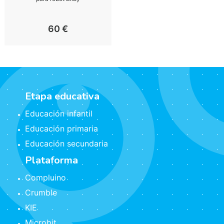
60
€
Etapa educativa
Educación infantil
Educación primaria
Educación secundaria
Plataforma
Compluino
Crumble
KIE
Microbit