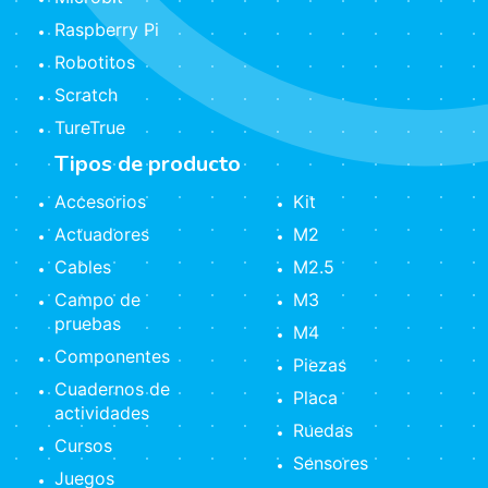
Raspberry Pi
Robotitos
Scratch
TureTrue
Tipos de producto
Accesorios
Kit
Actuadores
M2
Cables
M2.5
Campo de
M3
pruebas
M4
Componentes
Piezas
Cuadernos de
Placa
actividades
Ruedas
Cursos
Sensores
Juegos