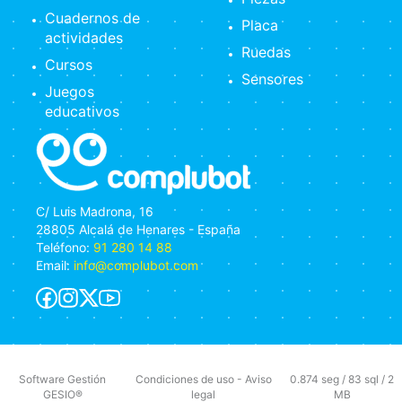
Cuadernos de
Placa
actividades
Ruedas
Cursos
Sensores
Juegos
educativos
C/ Luis Madrona, 16
28805 Alcalá de Henares - España
Teléfono:
91 280 14 88
Email:
info@complubot.com
Software Gestión
Condiciones de uso
-
Aviso
0.874 seg /
83 sql
/ 2
GESIO®
legal
MB