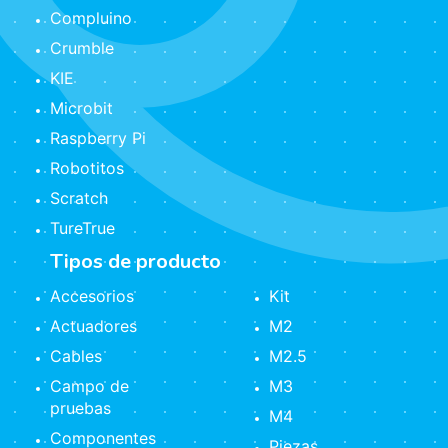
Compluino
Crumble
KIE
Microbit
Raspberry Pi
Robotitos
Scratch
TureTrue
Tipos de producto
Accesorios
Kit
Actuadores
M2
Cables
M2.5
Campo de
M3
pruebas
M4
Componentes
Piezas