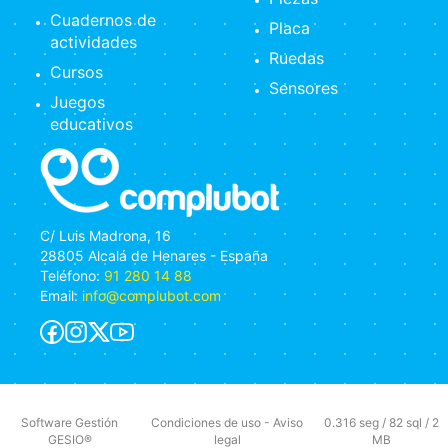
Cuadernos de
Placa
actividades
Ruedas
Cursos
Sensores
Juegos
educativos
C/ Luis Madrona, 16
28805 Alcalá de Henares - España
Teléfono:
91 280 14 88
Email:
info@complubot.com
Software Gestión
Condiciones de uso
-
Aviso
0.316 seg /
82 sql
/ 2
GESIO®
legal
MB