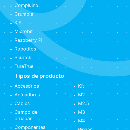
Compluino
Crumble
KIE
Microbit
Raspberry Pi
Robotitos
Scratch
TureTrue
Tipos de producto
Accesorios
Kit
Actuadores
M2
Cables
M2.5
Campo de
M3
pruebas
M4
Componentes
Piezas