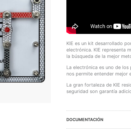
KIE es un kit desarrollado po
electrónica. KIE representa 
la búsqueda de la mejor meto
La electrónica es uno de los
nos permite entender mejor 
La gran fortaleza de KIE resi
seguridad son garantía adici
DOCUMENTACIÓN