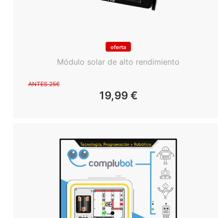
oferta
Módulo solar de alto rendimiento
ANTES 25€
19,99
€