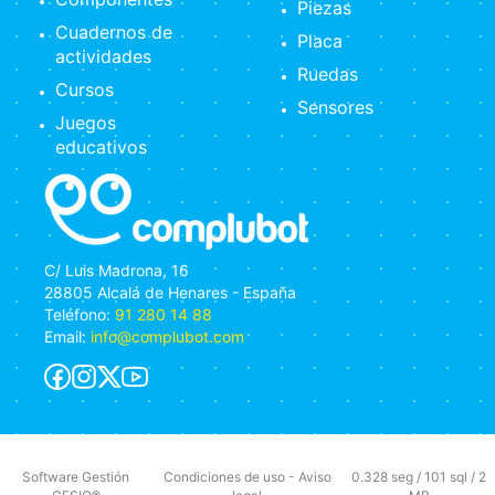
Piezas
Cuadernos de
Placa
actividades
Ruedas
Cursos
Sensores
Juegos
educativos
C/ Luis Madrona, 16
28805 Alcalá de Henares - España
Teléfono:
91 280 14 88
Email:
info@complubot.com
Software Gestión
Condiciones de uso
-
Aviso
0.328 seg /
101 sql
/ 2