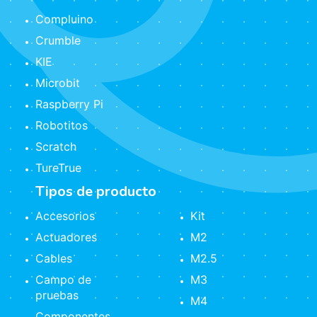
Compluino
Crumble
KIE
Microbit
Raspberry Pi
Robotitos
Scratch
TureTrue
Tipos de producto
Accesorios
Kit
Actuadores
M2
Cables
M2.5
Campo de
M3
pruebas
M4
Componentes