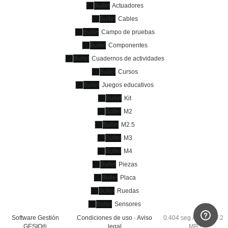
Actuadores
Cables
Campo de pruebas
Componentes
Cuadernos de actividades
Cursos
Juegos educativos
Kit
M2
M2.5
M3
M4
Piezas
Placa
Ruedas
Sensores
Software Gestión
Condiciones de uso
-
Aviso
0.404 seg /
117 sql
/ 2
GESIO®
legal
MB