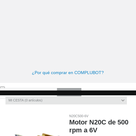
ome
Kits de Robótica
Cursos Robótica
Kits de Robótica
Herramientas y tornillería
Cuadernos de actividades
¿Por qué comprar en COMPLUBOT?
Invitado
Registro
/
Iniciar sesión
MI CESTA
0
artículos
N20C500-6V
Motor N20C de 500
rpm a 6V