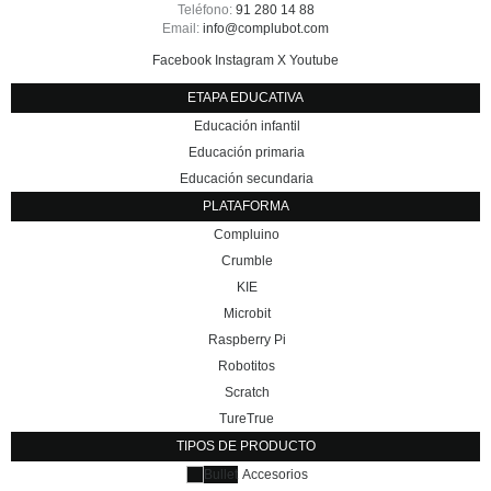
Teléfono:
91 280 14 88
Email:
info@complubot.com
Facebook
Instagram
X
Youtube
ETAPA EDUCATIVA
Educación infantil
Educación primaria
Educación secundaria
PLATAFORMA
Compluino
Crumble
KIE
Microbit
Raspberry Pi
Robotitos
Scratch
TureTrue
TIPOS DE PRODUCTO
Accesorios