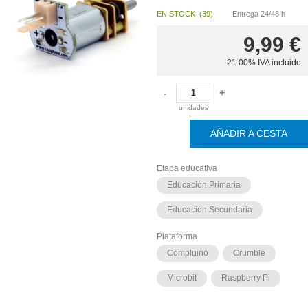
EN STOCK
(
39
)
Entrega 24/48 h
EN
STOCK
(
18
)
9,99
€
21.00%
IVA incluido
-
+
unidades
AÑADIR A CESTA
Etapa educativa
Educación Primaria
Educación Secundaria
Plataforma
Compluino
Crumble
Microbit
Raspberry Pi