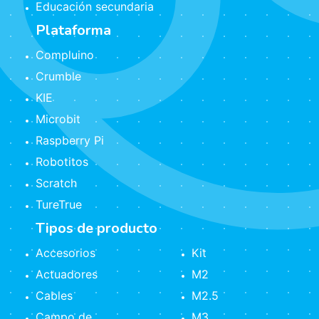
Educación secundaria
Plataforma
Compluino
Crumble
KIE
Microbit
Raspberry Pi
Robotitos
Scratch
TureTrue
Tipos de producto
Accesorios
Kit
Actuadores
M2
Cables
M2.5
Campo de
M3